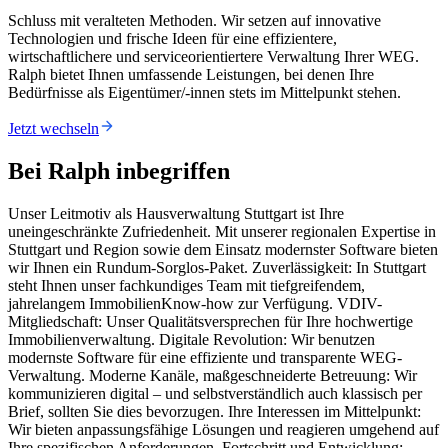
Schluss mit veralteten Methoden. Wir setzen auf innovative
Technologien und frische Ideen für eine effizientere,
wirtschaftlichere und serviceorientiertere Verwaltung Ihrer WEG.
Ralph bietet Ihnen umfassende Leistungen, bei denen Ihre
Bedürfnisse als Eigentümer/-innen stets im Mittelpunkt stehen.
Jetzt wechseln
Bei Ralph inbegriffen
Unser Leitmotiv als Hausverwaltung Stuttgart ist Ihre
uneingeschränkte Zufriedenheit. Mit unserer regionalen Expertise in
Stuttgart und Region sowie dem Einsatz modernster Software bieten
wir Ihnen ein Rundum-Sorglos-Paket. Zuverlässigkeit: In Stuttgart
steht Ihnen unser fachkundiges Team mit tiefgreifendem,
jahrelangem ImmobilienKnow-how zur Verfügung. VDIV-
Mitgliedschaft: Unser Qualitätsversprechen für Ihre hochwertige
Immobilienverwaltung. Digitale Revolution: Wir benutzen
modernste Software für eine effiziente und transparente WEG-
Verwaltung. Moderne Kanäle, maßgeschneiderte Betreuung: Wir
kommunizieren digital – und selbstverständlich auch klassisch per
Brief, sollten Sie dies bevorzugen. Ihre Interessen im Mittelpunkt:
Wir bieten anpassungsfähige Lösungen und reagieren umgehend auf
Ihre spezifischen Anforderungen. Fortschritt und Entwicklung: